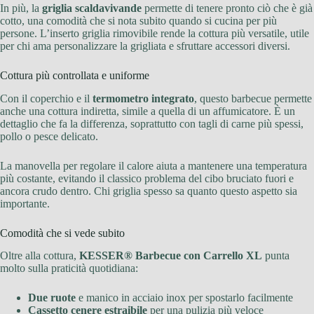
In più, la
griglia scaldavivande
permette di tenere pronto ciò che è già
cotto, una comodità che si nota subito quando si cucina per più
persone. L’inserto griglia rimovibile rende la cottura più versatile, utile
per chi ama personalizzare la grigliata e sfruttare accessori diversi.
Cottura più controllata e uniforme
Con il coperchio e il
termometro integrato
, questo barbecue permette
anche una cottura indiretta, simile a quella di un affumicatore. È un
dettaglio che fa la differenza, soprattutto con tagli di carne più spessi,
pollo o pesce delicato.
La manovella per regolare il calore aiuta a mantenere una temperatura
più costante, evitando il classico problema del cibo bruciato fuori e
ancora crudo dentro. Chi griglia spesso sa quanto questo aspetto sia
importante.
Comodità che si vede subito
Oltre alla cottura,
KESSER® Barbecue con Carrello XL
punta
molto sulla praticità quotidiana:
Due ruote
e manico in acciaio inox per spostarlo facilmente
Cassetto cenere estraibile
per una pulizia più veloce