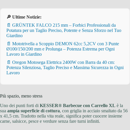
🔎 Ultime Notizie:
📄 GRÜNTEK FALCO 215 mm – Forbici Professionali da
Potatura per un Taglio Preciso, Potente e Senza Sforzo nel Tuo
Giardino
📄 Mototrivella a Scoppio DEMON 62cc 5,2CV con 3 Punte
Ø100/150/200 mm e Prolunga – Potenza Estrema per Ogni
Lavoro in Giardino
📄 Oregon Motosega Elettrica 2400W con Barra da 40 cm:
Potenza Silenziosa, Taglio Preciso e Massima Sicurezza in Ogni
Lavoro
Più spazio, meno stress
Uno dei punti forti di
KESSER® Barbecue con Carrello XL
è la
sua
ampia superficie di cottura
, con griglia in acciaio smaltato da 56
x 41,5 cm. Tradotto nella vita reale, significa poter cuocere insieme
carne, salsicce, pesce e verdure senza fare turni infiniti.