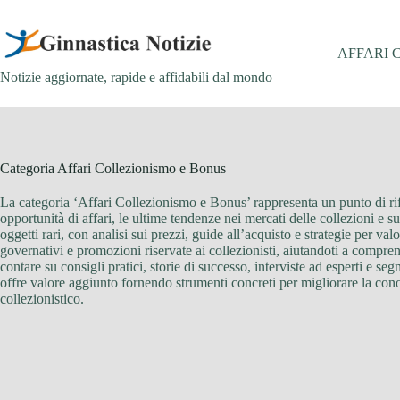
Salta
al
contenuto
AFFARI 
Notizie aggiornate, rapide e affidabili dal mondo
Categoria
Affari Collezionismo e Bonus
La categoria ‘Affari Collezionismo e Bonus’ rappresenta un punto di rife
opportunità di affari, le ultime tendenze nei mercati delle collezioni e s
oggetti rari, con analisi sui prezzi, guide all’acquisto e strategie per val
governativi e promozioni riservate ai collezionisti, aiutandoti a compren
contare su consigli pratici, storie di successo, interviste ad esperti e s
offre valore aggiunto fornendo strumenti concreti per migliorare la conos
collezionistico.