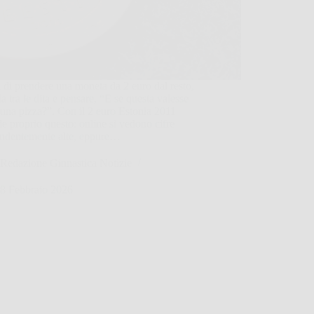
 di prendere una moneta da 2 euro dal resto,
rla tra le dita e pensare, “E se questa valesse
 una pizza?”. Con il 2 euro Estonia 2011
e proprio questo: online si vedono cifre
endentemente alte, eppure…
Redazione Ginnastica Notizie
8 Febbraio 2026