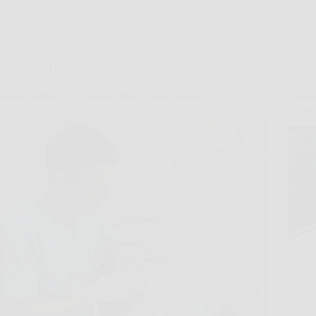
Affari Collezionismo e Bonus
Bonus dentista: chi ne ha diritto e come usarlo
2 euro
valgo