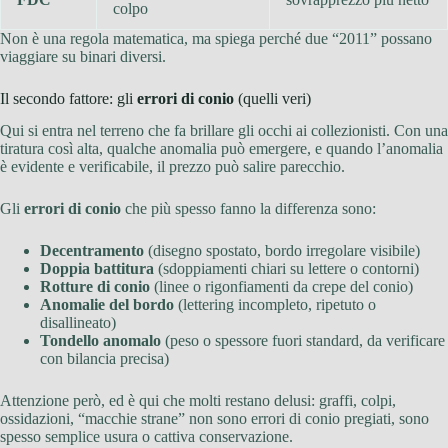
colpo
Non è una regola matematica, ma spiega perché due “2011” possano
viaggiare su binari diversi.
Il secondo fattore: gli
errori di conio
(quelli veri)
Qui si entra nel terreno che fa brillare gli occhi ai collezionisti. Con una
tiratura così alta, qualche anomalia può emergere, e quando l’anomalia
è evidente e verificabile, il prezzo può salire parecchio.
Gli
errori di conio
che più spesso fanno la differenza sono:
Decentramento
(disegno spostato, bordo irregolare visibile)
Doppia battitura
(sdoppiamenti chiari su lettere o contorni)
Rotture di conio
(linee o rigonfiamenti da crepe del conio)
Anomalie del bordo
(lettering incompleto, ripetuto o
disallineato)
Tondello anomalo
(peso o spessore fuori standard, da verificare
con bilancia precisa)
Attenzione però, ed è qui che molti restano delusi: graffi, colpi,
ossidazioni, “macchie strane” non sono errori di conio pregiati, sono
spesso semplice usura o cattiva conservazione.