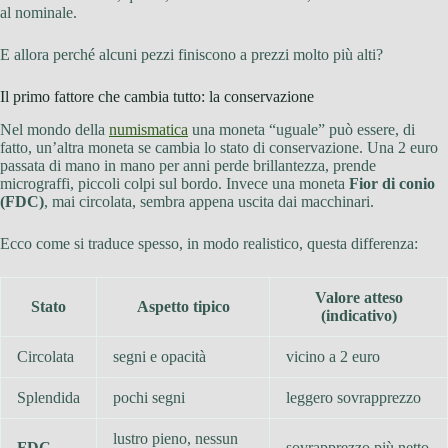
al nominale.
E allora perché alcuni pezzi finiscono a prezzi molto più alti?
Il primo fattore che cambia tutto: la conservazione
Nel mondo della
numismatica
una moneta “uguale” può essere, di
fatto, un’altra moneta se cambia lo stato di conservazione. Una 2 euro
passata di mano in mano per anni perde brillantezza, prende
micrograffi, piccoli colpi sul bordo. Invece una moneta
Fior di conio
(FDC)
, mai circolata, sembra appena uscita dai macchinari.
Ecco come si traduce spesso, in modo realistico, questa differenza:
Valore atteso
Stato
Aspetto tipico
(indicativo)
Circolata
segni e opacità
vicino a 2 euro
Splendida
pochi segni
leggero sovrapprezzo
lustro pieno, nessun
FDC
sovrapprezzo più netto