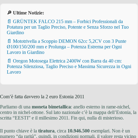
🔎 Ultime Notizie:
📄 GRÜNTEK FALCO 215 mm – Forbici Professionali da
Potatura per un Taglio Preciso, Potente e Senza Sforzo nel Tuo
Giardino
📄 Mototrivella a Scoppio DEMON 62cc 5,2CV con 3 Punte
Ø100/150/200 mm e Prolunga – Potenza Estrema per Ogni
Lavoro in Giardino
📄 Oregon Motosega Elettrica 2400W con Barra da 40 cm:
Potenza Silenziosa, Taglio Preciso e Massima Sicurezza in Ogni
Lavoro
Com’è fatta davvero la 2 euro Estonia 2011
Parliamo di una
moneta bimetallica
: anello esterno in rame-nichel,
centro in nichel-ottone. Sul lato nazionale c’è la mappa dell’Estonia, la
scritta “EESTI” e il millesimo 2011. Fin qui, nulla di misterioso.
Il punto chiave è la
tiratura
, circa
10.946.500
esemplari. Non è un
numero “da rarità”, quindi, in condizioni normali, il valore resta vicino