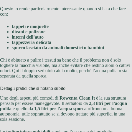
Questo lo rende particolarmente interessante quando si ha a che fare
con:
tappeti e moquette
divani e poltrone
interni dell’auto
tappezzeria delicata
sporco lasciato da animali domestici o bambini
Chi è abituato a pulire i tessuti sa bene che il problema non è solo
togliere la macchia visibile, ma anche evitare che restino aloni o cattivi
odori. Qui il doppio serbatoio aiuta molto, perché l’acqua pulita resta
separata da quella sporca.
Dettagli pratici che si notano subito
Uno degli aspetti più comodi di
Rowenta Clean It
è la sua struttura
pensata per essere maneggevole. Il serbatoio da
2,3 litri per l’acqua
pulita
e quello da
1,5 litri per l’acqua sporca
offrono una buona
autonomia, utile soprattutto se si devono trattare più superfici in una
sola sessione.
Le
testine intercambiabili
ampliano l’uso reale del prodotto: