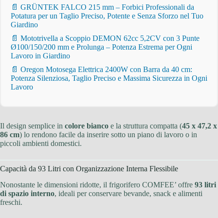
📄 GRÜNTEK FALCO 215 mm – Forbici Professionali da
Potatura per un Taglio Preciso, Potente e Senza Sforzo nel Tuo
Giardino
📄 Mototrivella a Scoppio DEMON 62cc 5,2CV con 3 Punte
Ø100/150/200 mm e Prolunga – Potenza Estrema per Ogni
Lavoro in Giardino
📄 Oregon Motosega Elettrica 2400W con Barra da 40 cm:
Potenza Silenziosa, Taglio Preciso e Massima Sicurezza in Ogni
Lavoro
Il design semplice in
colore bianco
e la struttura compatta (
45 x 47,2 x
86 cm
) lo rendono facile da inserire sotto un piano di lavoro o in
piccoli ambienti domestici.
Capacità da 93 Litri con Organizzazione Interna Flessibile
Nonostante le dimensioni ridotte, il frigorifero COMFEE’ offre
93 litri
di spazio interno
, ideali per conservare bevande, snack e alimenti
freschi.