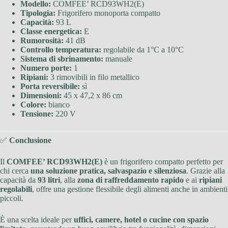
Modello:
COMFEE’ RCD93WH2(E)
Tipologia:
Frigorifero monoporta compatto
Capacità:
93 L
Classe energetica:
E
Rumorosità:
41 dB
Controllo temperatura:
regolabile da 1°C a 10°C
Sistema di sbrinamento:
manuale
Numero porte:
1
Ripiani:
3 rimovibili in filo metallico
Porta reversibile:
sì
Dimensioni:
45 x 47,2 x 86 cm
Colore:
bianco
Tensione:
220 V
✅
Conclusione
Il
COMFEE’ RCD93WH2(E)
è un frigorifero compatto perfetto per
chi cerca
una soluzione pratica, salvaspazio e silenziosa
. Grazie alla
capacità da
93 litri
, alla
zona di raffreddamento rapido
e ai
ripiani
regolabili
, offre una gestione flessibile degli alimenti anche in ambienti
piccoli.
È una scelta ideale per
uffici, camere, hotel o cucine con spazio