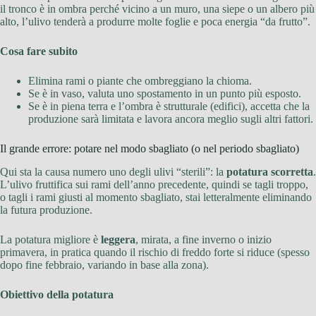
il tronco è in ombra perché vicino a un muro, una siepe o un albero più
alto, l’ulivo tenderà a produrre molte foglie e poca energia “da frutto”.
Cosa fare subito
Elimina rami o piante che ombreggiano la chioma.
Se è in vaso, valuta uno spostamento in un punto più esposto.
Se è in piena terra e l’ombra è strutturale (edifici), accetta che la
produzione sarà limitata e lavora ancora meglio sugli altri fattori.
Il grande errore: potare nel modo sbagliato (o nel periodo sbagliato)
Qui sta la causa numero uno degli ulivi “sterili”: la
potatura scorretta
.
L’ulivo fruttifica sui rami dell’anno precedente, quindi se tagli troppo,
o tagli i rami giusti al momento sbagliato, stai letteralmente eliminando
la futura produzione.
La potatura migliore è
leggera
, mirata, a fine inverno o inizio
primavera, in pratica quando il rischio di freddo forte si riduce (spesso
dopo fine febbraio, variando in base alla zona).
Obiettivo della potatura