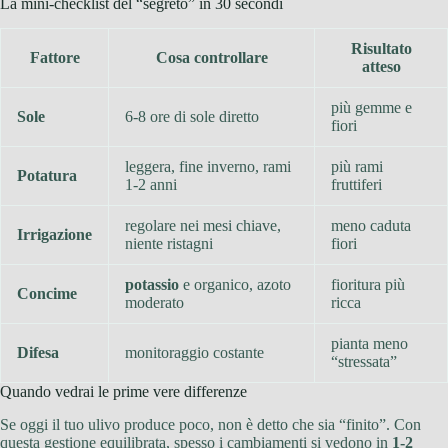
La mini-checklist del “segreto” in 30 secondi
Risultato
Fattore
Cosa controllare
atteso
più gemme e
Sole
6-8 ore di sole diretto
fiori
leggera, fine inverno, rami
più rami
Potatura
1-2 anni
fruttiferi
regolare nei mesi chiave,
meno caduta
Irrigazione
niente ristagni
fiori
potassio
e organico, azoto
fioritura più
Concime
moderato
ricca
pianta meno
Difesa
monitoraggio costante
“stressata”
Quando vedrai le prime vere differenze
Se oggi il tuo ulivo produce poco, non è detto che sia “finito”. Con
questa gestione equilibrata, spesso i cambiamenti si vedono in
1-2