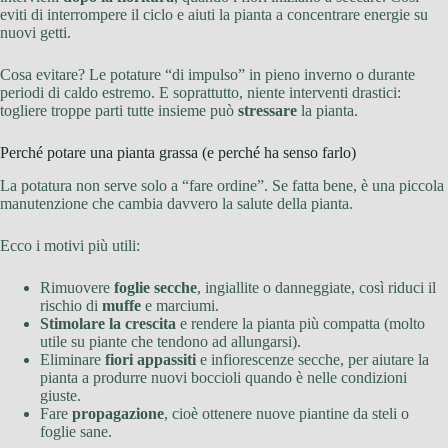
eviti di interrompere il ciclo e aiuti la pianta a concentrare energie su
nuovi getti.
Cosa evitare? Le potature “di impulso” in pieno inverno o durante
periodi di caldo estremo. E soprattutto, niente interventi drastici:
togliere troppe parti tutte insieme può
stressare
la pianta.
Perché potare una pianta grassa (e perché ha senso farlo)
La potatura non serve solo a “fare ordine”. Se fatta bene, è una piccola
manutenzione che cambia davvero la salute della pianta.
Ecco i motivi più utili:
Rimuovere
foglie secche
, ingiallite o danneggiate, così riduci il
rischio di
muffe
e marciumi.
Stimolare la crescita
e rendere la pianta più compatta (molto
utile su piante che tendono ad allungarsi).
Eliminare
fiori appassiti
e infiorescenze secche, per aiutare la
pianta a produrre nuovi boccioli quando è nelle condizioni
giuste.
Fare
propagazione
, cioè ottenere nuove piantine da steli o
foglie sane.