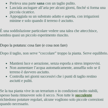
Preleva una parte
sana
con un taglio pulito.
Lasciala asciugare all’aria per alcuni giorni, finché si forma una
piccola cicatrice.
Appoggiala su un substrato adatto e aspetta, con irrigazioni
minime e solo quando il terreno è asciutto.
È una soddisfazione particolare vedere una talea che attecchisce,
sembra quasi un piccolo esperimento riuscito.
Dopo la potatura: cosa fare (e cosa non fare)
Dopo il taglio, non serve “coccolare” troppo la pianta. Serve equilibrio.
Mantieni luce e aerazione, senza esporla a stress improvvisi.
Non aumentare l’acqua automaticamente, annaffia solo se il
terreno è davvero asciutto.
Controlla nei giorni successivi che i punti di taglio restino
asciutti e puliti.
Se la tua pianta vive in un terrarium o in condizioni molto stabili,
spesso basta rimuovere solo il secco. Non tutte le
succulente
richiedono potature regolari, alcune vogliono solo piccole correzioni
quando necessario.