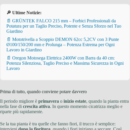
🔎 Ultime Notizie:
📄 GRÜNTEK FALCO 215 mm – Forbici Professionali da
Potatura per un Taglio Preciso, Potente e Senza Sforzo nel Tuo
Giardino
📄 Mototrivella a Scoppio DEMON 62cc 5,2CV con 3 Punte
Ø100/150/200 mm e Prolunga – Potenza Estrema per Ogni
Lavoro in Giardino
📄 Oregon Motosega Elettrica 2400W con Barra da 40 cm:
Potenza Silenziosa, Taglio Preciso e Massima Sicurezza in Ogni
Lavoro
Prima di tutto, quando conviene potare davvero
Il periodo migliore è
primavera
o
inizio estate
, quando la pianta entra
nella fase di
crescita attiva
. In questo momento cicatrizza meglio e
riparte più rapidamente.
Se la tua pianta è tra quelle che fanno fiori, il trucco è semplice:
intervieni
dopo la fioritura
, quando i fiori iniziano a seccare. Così