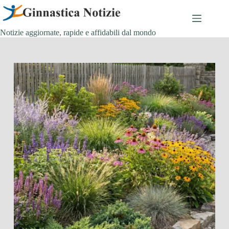
Salta
al
contenuto
Notizie aggiornate, rapide e affidabili dal mondo