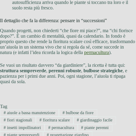
autosufficienza arriva quando le piante si toccano tra loro e il
suolo resta più fresco.
Il dettaglio che fa la differenza: pensare in “successioni”
Quando progetti, non chiederti “che fiore mi piace?”, ma “chi fiorisce
dopo?”. È un cambio di mentalità, quasi da calendario. In fondo è
proprio questo che rende la fioritura scalare così efficace, trasformando
un’aiuola in un sistema vivo che si regola da sé, come succede in
natura (e infatti l’idea ricorda la logica della
permacultura
).
Se vuoi un risultato davvero “da giardiniere”, la ricetta è tutta qui:
struttura sempreverde
,
perenni robuste
,
bulbose strategiche
, e
pazienza per i primi due anni. Poi, ogni stagione, l’aiuola ti ripaga
quasi da sola.
Tag
#
aiuole a bassa manutenzione
#
bulbose da fiore
#
fiori stagionali
#
fioritura scalare
#
giardinaggio facile
#
insetti impollinatori
#
permacultura
#
piante perenni
#
piante sempreverdi
#
progettazione giardino