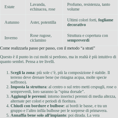
Lavanda,
Profumo, resistenza, tanto
Estate
echinacea, rose
volume
Ultimi colori forti,
fogliame
Autunno
Aster, potentilla
decorativo
Rose rugose,
Struttura e copertura con
Inverno
ciclamino
sempreverdi
Come realizzarla passo per passo, con il metodo “a strati”
Questo è il punto in cui molti si perdono, ma in realtà è più intuitivo di
quanto sembri. Pensa a tre livelli.
Scegli la zona
: più sole c’è, più la composizione è stabile. Il
terreno deve drenare bene (se ristagna acqua, molte specie
soffrono).
Imposta la struttura
: al centro o sul retro metti cespugli, rose o
sempreverdi, loro saranno la “spina dorsale”.
Aggiungi le perenni
: intorno inserisci perenni di media altezza,
alternate per colori e periodi di fioritura.
Chiudi con bordure e bulbose
: ai bordi le basse, e tra un
gruppo e l’altro infila bulbose per le sorprese di primavera.
Annaffia bene solo all’impianto
: poi dirada. La vera