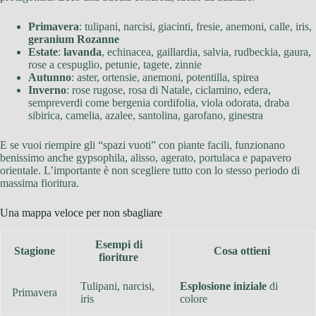
Primavera
: tulipani, narcisi, giacinti, fresie, anemoni, calle, iris,
geranium Rozanne
Estate
:
lavanda
, echinacea, gaillardia, salvia, rudbeckia, gaura,
rose a cespuglio, petunie, tagete, zinnie
Autunno
: aster, ortensie, anemoni, potentilla, spirea
Inverno
: rose rugose, rosa di Natale, ciclamino, edera,
sempreverdi come bergenia cordifolia, viola odorata, draba
sibirica, camelia, azalee, santolina, garofano, ginestra
E se vuoi riempire gli “spazi vuoti” con piante facili, funzionano
benissimo anche gypsophila, alisso, agerato, portulaca e papavero
orientale. L’importante è non scegliere tutto con lo stesso periodo di
massima fioritura.
Una mappa veloce per non sbagliare
Esempi di
Stagione
Cosa ottieni
fioriture
Tulipani, narcisi,
Esplosione iniziale
di
Primavera
iris
colore