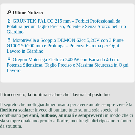
🔎 Ultime Notizie:
📄 GRÜNTEK FALCO 215 mm – Forbici Professionali da
Potatura per un Taglio Preciso, Potente e Senza Sforzo nel Tuo
Giardino
📄 Mototrivella a Scoppio DEMON 62cc 5,2CV con 3 Punte
Ø100/150/200 mm e Prolunga – Potenza Estrema per Ogni
Lavoro in Giardino
📄 Oregon Motosega Elettrica 2400W con Barra da 40 cm:
Potenza Silenziosa, Taglio Preciso e Massima Sicurezza in Ogni
Lavoro
Il trucco vero, la fioritura scalare che “lavora” al posto tuo
Il segreto che molti giardinieri usano per avere aiuole sempre vive è la
fioritura scalare
: invece di puntare tutto su una sola specie, si
combinano
perenni
,
bulbose
,
annuali
e
sempreverdi
in modo che ci
sia sempre qualcuno pronto a fiorire, mentre gli altri riposano o fanno
da struttura.