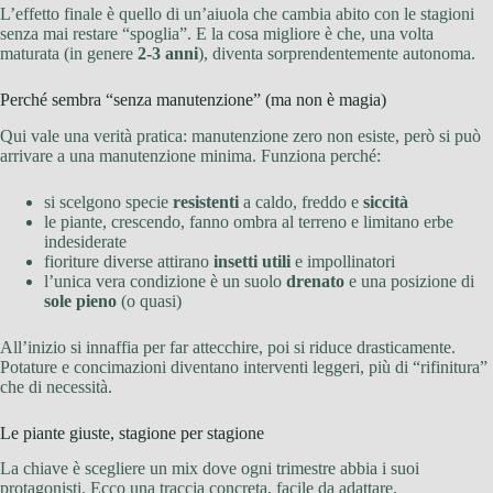
L’effetto finale è quello di un’aiuola che cambia abito con le stagioni
senza mai restare “spoglia”. E la cosa migliore è che, una volta
maturata (in genere
2-3 anni
), diventa sorprendentemente autonoma.
Perché sembra “senza manutenzione” (ma non è magia)
Qui vale una verità pratica: manutenzione zero non esiste, però si può
arrivare a una manutenzione minima. Funziona perché:
si scelgono specie
resistenti
a caldo, freddo e
siccità
le piante, crescendo, fanno ombra al terreno e limitano erbe
indesiderate
fioriture diverse attirano
insetti utili
e impollinatori
l’unica vera condizione è un suolo
drenato
e una posizione di
sole pieno
(o quasi)
All’inizio si innaffia per far attecchire, poi si riduce drasticamente.
Potature e concimazioni diventano interventi leggeri, più di “rifinitura”
che di necessità.
Le piante giuste, stagione per stagione
La chiave è scegliere un mix dove ogni trimestre abbia i suoi
protagonisti. Ecco una traccia concreta, facile da adattare.