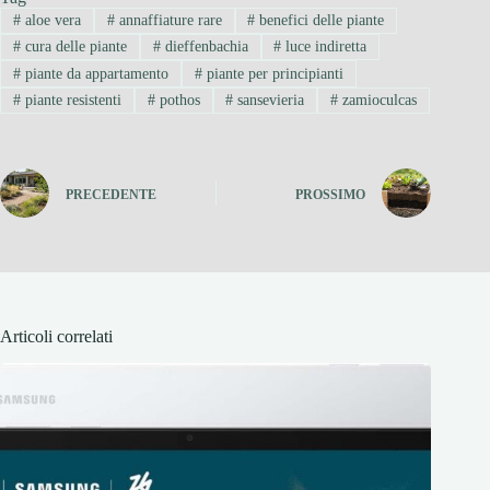
#
aloe vera
#
annaffiature rare
#
benefici delle piante
#
cura delle piante
#
dieffenbachia
#
luce indiretta
#
piante da appartamento
#
piante per principianti
#
piante resistenti
#
pothos
#
sansevieria
#
zamioculcas
PRECEDENTE
PROSSIMO
Articoli correlati