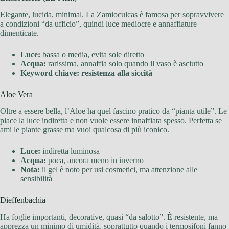
Elegante, lucida, minimal. La Zamioculcas è famosa per sopravvivere
a condizioni “da ufficio”, quindi luce mediocre e annaffiature
dimenticate.
Luce:
bassa o media, evita sole diretto
Acqua:
rarissima, annaffia solo quando il vaso è asciutto
Keyword chiave:
resistenza alla siccità
Aloe Vera
Oltre a essere bella, l’Aloe ha quel fascino pratico da “pianta utile”. Le
piace la luce indiretta e non vuole essere innaffiata spesso. Perfetta se
ami le piante grasse ma vuoi qualcosa di più iconico.
Luce:
indiretta luminosa
Acqua:
poca, ancora meno in inverno
Nota:
il gel è noto per usi cosmetici, ma attenzione alle
sensibilità
Dieffenbachia
Ha foglie importanti, decorative, quasi “da salotto”. È resistente, ma
apprezza un minimo di umidità, soprattutto quando i termosifoni fanno