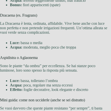
Acqua:
terreno leggermente umido, mai fradicio
Bonus:
fiori appariscenti (spate)
Dracaena (es. Fragrans)
La Dracaena è lenta, ordinata, affidabile. Vive bene anche con luce
non perfetta e non pretende irrigazioni frequenti. Un’ottima alleata se
vuoi verde senza complicazioni.
Luce:
bassa o media
Acqua:
moderata, meglio poca che troppa
Aspidistra o Aglaonema
Sono le piante “da ombra” per eccellenza. Se hai stanze poco
luminose, loro sono spesso la risposta più sensata.
Luce:
bassa, tollerano l’ombra
Acqua:
poca, regolare ma senza eccessi
Effetto:
foglie decorative, look elegante e discreto
Mini guida: come non ucciderle (anche se sei distratto)
Se vuoi davvero che queste piante resistano “per sempre”, ti basta