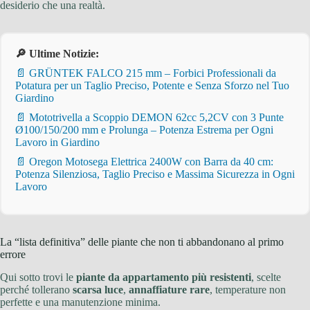
desiderio che una realtà.
🔎 Ultime Notizie:
📄 GRÜNTEK FALCO 215 mm – Forbici Professionali da
Potatura per un Taglio Preciso, Potente e Senza Sforzo nel Tuo
Giardino
📄 Mototrivella a Scoppio DEMON 62cc 5,2CV con 3 Punte
Ø100/150/200 mm e Prolunga – Potenza Estrema per Ogni
Lavoro in Giardino
📄 Oregon Motosega Elettrica 2400W con Barra da 40 cm:
Potenza Silenziosa, Taglio Preciso e Massima Sicurezza in Ogni
Lavoro
La “lista definitiva” delle piante che non ti abbandonano al primo
errore
Qui sotto trovi le
piante da appartamento più resistenti
, scelte
perché tollerano
scarsa luce
,
annaffiature rare
, temperature non
perfette e una manutenzione minima.