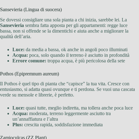
Sansevieria (Lingua di suocera)
Se dovessi consigliare una sola pianta a chi inizia, sarebbe lei. La
Sansevieria
sembra fatta apposta per gli appartamenti: regge luce
bassa, non si offende se la dimentichi e aiuta anche a migliorare la
qualità dell’aria.
Luce:
da media a bassa, ok anche in angoli poco illuminati
Acqua:
poca, solo quando il terreno è asciutto in profondità
Errore comune:
troppa acqua, è più pericolosa della sete
Pothos (Epipremnum aureum)
Il Pothos è quel tipo di pianta che “capisce” la tua vita. Cresce con
entusiasmo, si adatta quasi ovunque e ti perdona. Se vuoi una cascata
verde su mensole e librerie, è perfetto.
Luce:
quasi tutte, meglio indiretta, ma tollera anche poca luce
Acqua:
moderata, terreno leggermente asciutto tra
un’annaffiatura e l’altra
Plus:
crescita rapida, soddisfazione immediata
Zamioculcas (ZZ Plant)