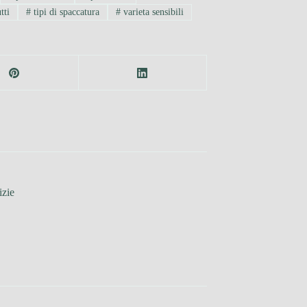
tti
#
tipi di spaccatura
#
varieta sensibili
izie