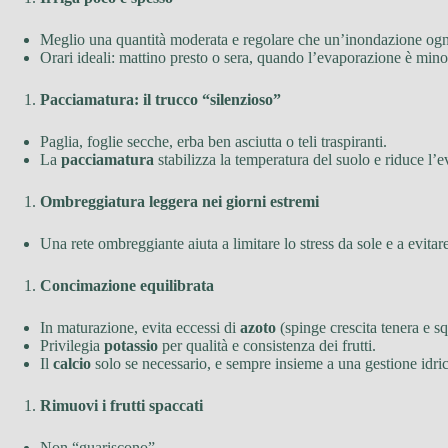
Meglio una quantità moderata e regolare che un’inondazione ogni
Orari ideali: mattino presto o sera, quando l’evaporazione è mino
Pacciamatura: il trucco “silenzioso”
Paglia, foglie secche, erba ben asciutta o teli traspiranti.
La
pacciamatura
stabilizza la temperatura del suolo e riduce l’e
Ombreggiatura leggera nei giorni estremi
Una rete ombreggiante aiuta a limitare lo stress da sole e a evita
Concimazione equilibrata
In maturazione, evita eccessi di
azoto
(spinge crescita tenera e sq
Privilegia
potassio
per qualità e consistenza dei frutti.
Il
calcio
solo se necessario, e sempre insieme a una gestione idric
Rimuovi i frutti spaccati
Non “guariscono”.