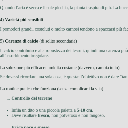
Quando l’aria è secca e il sole picchia, la pianta traspira di più. La buc
4)
Varietà più sensibili
I pomodori grandi, costoluti o molto carnosi tendono a spaccarsi più fa
5)
Carenza di calcio
(di solito secondaria)
Il calcio contribuisce alla robustezza dei tessuti, quindi una carenza pu
all’assorbimento irregolare.
La soluzione più efficace: umidità costante (davvero, cambia tutto)
Se dovessi ricordare una sola cosa, è questa: l’obiettivo non è dare “t
La routine pratica che funziona (senza complicarti la vita)
Controllo del terreno
Infila un dito o una piccola paletta a
5-10 cm
.
Deve risultare
fresco
, non polveroso e non fangoso.
Irriga poco e spesso