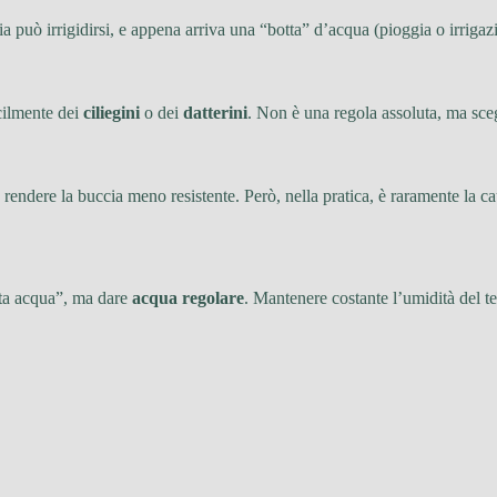
cia può irrigidirsi, e appena arriva una “botta” d’acqua (pioggia o irrigaz
cilmente dei
ciliegini
o dei
datterini
. Non è una regola assoluta, ma sceg
ò rendere la buccia meno resistente. Però, nella pratica, è raramente la c
anta acqua”, ma dare
acqua regolare
. Mantenere costante l’umidità del t