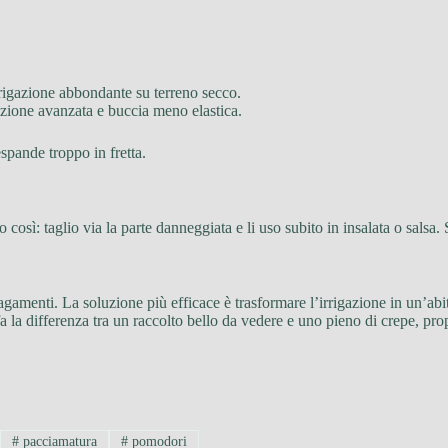
irrigazione abbondante su terreno secco.
azione avanzata e buccia meno elastica.
 espande troppo in fretta.
o così: taglio via la parte danneggiata e li uso subito in insalata o salsa.
gamenti. La soluzione più efficace è trasformare l’irrigazione in un’abi
a la differenza tra un raccolto bello da vedere e uno pieno di crepe, pro
#
pacciamatura
#
pomodori