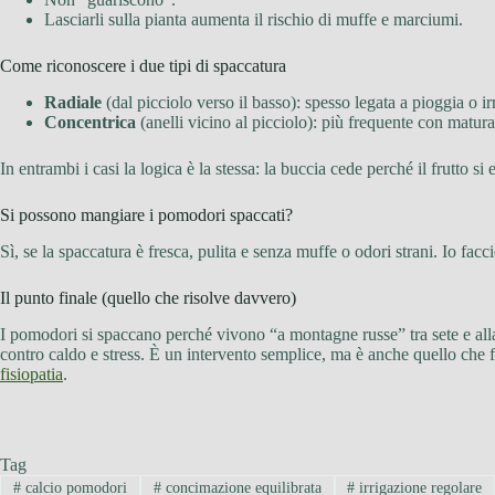
Lasciarli sulla pianta aumenta il rischio di muffe e marciumi.
Come riconoscere i due tipi di spaccatura
Radiale
(dal picciolo verso il basso): spesso legata a pioggia o 
Concentrica
(anelli vicino al picciolo): più frequente con matur
In entrambi i casi la logica è la stessa: la buccia cede perché il frutto si
Si possono mangiare i pomodori spaccati?
Sì, se la spaccatura è fresca, pulita e senza muffe o odori strani. Io facci
Il punto finale (quello che risolve davvero)
I pomodori si spaccano perché vivono “a montagne russe” tra sete e alla
contro caldo e stress. È un intervento semplice, ma è anche quello che f
fisiopatia
.
Tag
#
calcio pomodori
#
concimazione equilibrata
#
irrigazione regolare