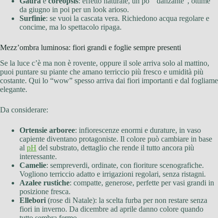
Gaura
e
coreopsis
: effetto naturale, un po’ “danzante”, ottime
da giugno in poi per un look arioso.
Surfinie
: se vuoi la cascata vera. Richiedono acqua regolare e
concime, ma lo spettacolo ripaga.
Mezz’ombra luminosa: fiori grandi e foglie sempre presenti
Se la luce c’è ma non è rovente, oppure il sole arriva solo al mattino,
puoi puntare su piante che amano terriccio più fresco e umidità più
costante. Qui lo “wow” spesso arriva dai fiori importanti e dal fogliame
elegante.
Da considerare:
Ortensie arboree
: infiorescenze enormi e durature, in vaso
capiente diventano protagoniste. Il colore può cambiare in base
al
pH
del substrato, dettaglio che rende il tutto ancora più
interessante.
Camelie
: sempreverdi, ordinate, con fioriture scenografiche.
Vogliono terriccio adatto e irrigazioni regolari, senza ristagni.
Azalee rustiche
: compatte, generose, perfette per vasi grandi in
posizione fresca.
Ellebori
(rose di Natale): la scelta furba per non restare senza
fiori in inverno. Da dicembre ad aprile danno colore quando
tutto sembra fermo.