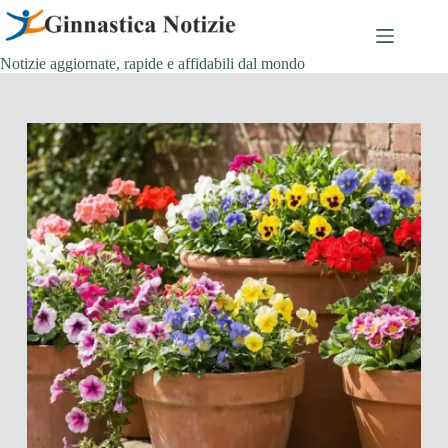
Salta
al
contenuto
Notizie aggiornate, rapide e affidabili dal mondo