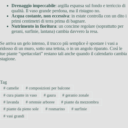
Drenaggio impeccabile
: argilla espansa sul fondo e terriccio di
qualità. Il vaso grande perdona, ma il ristagno no.
Acqua costante, non eccessiva
: in estate controlla con un dito i
primi centimetri di terra prima di bagnare.
Nutrimento in fioritura
: un concime regolare (soprattutto per
gerani, surfinie, lantana) cambia davvero la resa.
Se arriva un gelo intenso, il trucco più semplice è spostare i vasi a
ridosso di un muro, sotto una tettoia, o in un angolo riparato. Così le
tue piante “spettacolari” restano tali anche quando il calendario cambia
stagione.
Tag
#
camelie
#
composizioni per balcone
#
cura piante in vaso
#
gaura
#
geranio zonale
#
lavanda
#
ortensie arboree
#
piante da mezzombra
#
piante da pieno sole
#
rosmarino
#
surfinie
#
vasi grandi