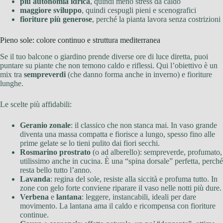
più autonomia idrica
, quindi meno stress da caldo
maggiore sviluppo
, quindi cespugli pieni e scenografici
fioriture più generose
, perché la pianta lavora senza costrizioni
Pieno sole: colore continuo e struttura mediterranea
Se il tuo balcone o giardino prende diverse ore di luce diretta, puoi
puntare su piante che non temono caldo e riflessi. Qui l’obiettivo è un
mix tra
sempreverdi
(che danno forma anche in inverno) e fioriture
lunghe.
Le scelte più affidabili:
Geranio zonale
: il classico che non stanca mai. In vaso grande
diventa una massa compatta e fiorisce a lungo, spesso fino alle
prime gelate se lo tieni pulito dai fiori secchi.
Rosmarino prostrato
(o ad alberello): sempreverde, profumato,
utilissimo anche in cucina. È una “spina dorsale” perfetta, perché
resta bello tutto l’anno.
Lavanda
: regina del sole, resiste alla siccità e profuma tutto. In
zone con gelo forte conviene riparare il vaso nelle notti più dure.
Verbena
e
lantana
: leggere, instancabili, ideali per dare
movimento. La lantana ama il caldo e ricompensa con fioriture
continue.