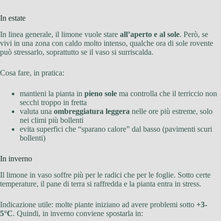
In estate
In linea generale, il limone vuole stare
all’aperto e al sole
. Però, se
vivi in una zona con caldo molto intenso, qualche ora di sole rovente
può stressarlo, soprattutto se il vaso si surriscalda.
Cosa fare, in pratica:
mantieni la pianta in
pieno sole
ma controlla che il terriccio non
secchi troppo in fretta
valuta una
ombreggiatura leggera
nelle ore più estreme, solo
nei climi più bollenti
evita superfici che “sparano calore” dal basso (pavimenti scuri
bollenti)
In inverno
Il limone in vaso soffre più per le radici che per le foglie. Sotto certe
temperature, il pane di terra si raffredda e la pianta entra in stress.
Indicazione utile: molte piante iniziano ad avere problemi sotto
+3-
5°C
. Quindi, in inverno conviene spostarla in: