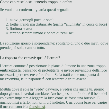
Come capire se lo stai tenendo troppo in ombra
Se vuoi una conferma, guarda questi segnali:
nuovi germogli pochi e sottili
foglie grandi ma distanziate (pianta “allungata” in cerca di luce)
fioritura scarsa
terreno sempre umido e odore di “chiuso”
La soluzione spesso è sorprendente: spostarlo di uno o due metri, dove
prende più sole, cambia tutto.
La risposta che cercavi: qual è l’errore?
L’errore comune è posizionare la pianta di limone in una zona troppo
ombreggiata
, pensando di proteggerla, e invece privandola della luce
necessaria per crescere e fare frutti. Se la tratti come una pianta da
mezz’ombra, lei ti risponderà con lentezza e frutti assenti.
Mettila dove il sole la “vede” davvero, e vedrai che anche tu, giorno
dopo giorno, la vedrai cambiare. Anche questo, in fondo, è il bello del
coltivare: imparare a leggere la luce come se fosse una bussola. E
quando inizi a farlo, non torni più indietro. Una buona base per capire
il meccanismo è la
fotosintesi
.