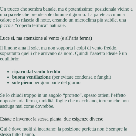
Un trucco che sembra banale, ma è potentissimo: posizionala vicino a
una
parete
che prende sole durante il giorno. La parete accumula
calore e lo rilascia di notte, creando un microclima più stabile, una
piccola “coperta termica” naturale.
Luce sì, ma attenzione al vento (e all’aria ferma)
Il limone ama il sole, ma non sopporta i colpi di vento freddo,
soprattutto quelli che arrivano da nord. Quindi l’assetto ideale è un
equilibrio:
riparo dal vento freddo
buona ventilazione
(per evitare condensa e funghi)
sole pieno
per gran parte del giorno
Se lo chiudi troppo in un angolo “protetto”, spesso ottieni l’effetto
opposto: aria ferma, umidità, foglie che macchiano, terreno che non
asciuga mai come dovrebbe.
Estate e inverno: la stessa pianta, due esigenze diverse
Qui è dove molti si incartano: la posizione perfetta non è sempre la
stessa tutto l’anno.