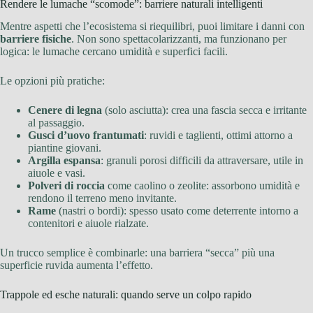
Rendere le lumache “scomode”: barriere naturali intelligenti
Mentre aspetti che l’ecosistema si riequilibri, puoi limitare i danni con
barriere fisiche
. Non sono spettacolarizzanti, ma funzionano per
logica: le lumache cercano umidità e superfici facili.
Le opzioni più pratiche:
Cenere di legna
(solo asciutta): crea una fascia secca e irritante
al passaggio.
Gusci d’uovo frantumati
: ruvidi e taglienti, ottimi attorno a
piantine giovani.
Argilla espansa
: granuli porosi difficili da attraversare, utile in
aiuole e vasi.
Polveri di roccia
come caolino o zeolite: assorbono umidità e
rendono il terreno meno invitante.
Rame
(nastri o bordi): spesso usato come deterrente intorno a
contenitori e aiuole rialzate.
Un trucco semplice è combinarle: una barriera “secca” più una
superficie ruvida aumenta l’effetto.
Trappole ed esche naturali: quando serve un colpo rapido