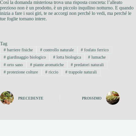
Così la domanda misteriosa trova una risposta concreta: l’alleato
prezioso non è un prodotto, è un piccolo inquilino notturno. E quando
inizia a fare i suoi giri, te ne accorgi non perché lo vedi, ma perché le
tue foglie tornano intere.
Tag
#
barriere fisiche
#
controllo naturale
#
fosfato ferrico
#
giardinaggio biologico
#
lotta biologica
#
lumache
#
orto sano
#
piante aromatiche
#
predatori naturali
#
protezione colture
#
riccio
#
trappole naturali
PRECEDENTE
PROSSIMO