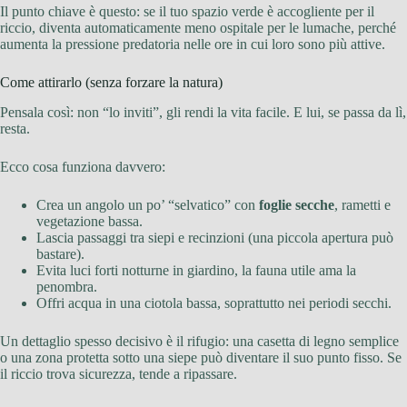
Il punto chiave è questo: se il tuo spazio verde è accogliente per il
riccio, diventa automaticamente meno ospitale per le lumache, perché
aumenta la pressione predatoria nelle ore in cui loro sono più attive.
Come attirarlo (senza forzare la natura)
Pensala così: non “lo inviti”, gli rendi la vita facile. E lui, se passa da lì,
resta.
Ecco cosa funziona davvero:
Crea un angolo un po’ “selvatico” con
foglie secche
, rametti e
vegetazione bassa.
Lascia passaggi tra siepi e recinzioni (una piccola apertura può
bastare).
Evita luci forti notturne in giardino, la fauna utile ama la
penombra.
Offri acqua in una ciotola bassa, soprattutto nei periodi secchi.
Un dettaglio spesso decisivo è il rifugio: una casetta di legno semplice
o una zona protetta sotto una siepe può diventare il suo punto fisso. Se
il riccio trova sicurezza, tende a ripassare.