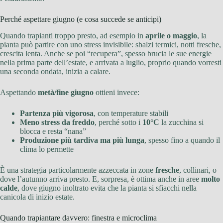
Perché aspettare giugno (e cosa succede se anticipi)
Quando trapianti troppo presto, ad esempio in
aprile o maggio
, la
pianta può partire con uno stress invisibile: sbalzi termici, notti fresche,
crescita lenta. Anche se poi “recupera”, spesso brucia le sue energie
nella prima parte dell’estate, e arrivata a luglio, proprio quando vorresti
una seconda ondata, inizia a calare.
Aspettando
metà/fine giugno
ottieni invece:
Partenza più vigorosa
, con temperature stabili
Meno stress da freddo
, perché sotto i
10°C
la zucchina si
blocca e resta “nana”
Produzione più tardiva ma più lunga
, spesso fino a quando il
clima lo permette
È una strategia particolarmente azzeccata in zone
fresche
, collinari, o
dove l’autunno arriva presto. E, sorpresa, è ottima anche in aree
molto
calde
, dove giugno inoltrato evita che la pianta si sfiacchi nella
canicola di inizio estate.
Quando trapiantare davvero: finestra e microclima