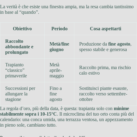
La verità è che esiste una finestra ampia, ma la resa cambia tantissimo
in base al “quando”.
Obiettivo
Periodo
Cosa aspettarti
Raccolto
Metà/fine
Produzione da
fine agosto
,
abbondante e
giugno
spesso stabile e generosa
prolungato
Trapianto
Metà
Raccolto prima, ma rischio
“classico”
aprile-
calo estivo
primaverile
maggio
Successioni per
Fino a
Sostituisci piante esauste,
allungare la
fine
raccolto verso settembre-
stagione
agosto
ottobre
La regola d’oro, più della data, è questa: trapianta solo con
minime
stabilmente sopra i 10-15°C
. Il microclima del tuo orto conta più del
calendario: una conca umida, una terrazza ventosa, un appezzamento
in pieno sole, cambiano tutto.