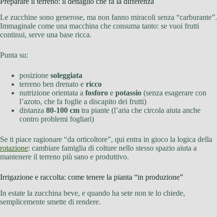
Preparare il terreno: il dettaglio che fa la differenza
Le zucchine sono generose, ma non fanno miracoli senza “carburante”.
Immaginale come una macchina che consuma tanto: se vuoi frutti
continui, serve una base ricca.
Punta su:
posizione
soleggiata
terreno ben drenato e
ricco
nutrizione orientata a
fosforo
e
potassio
(senza esagerare con
l’azoto, che fa foglie a discapito dei frutti)
distanza
80-100 cm
tra piante (l’aria che circola aiuta anche
contro problemi fogliari)
Se ti piace ragionare “da orticoltore”, qui entra in gioco la logica della
rotazione
: cambiare famiglia di colture nello stesso spazio aiuta a
mantenere il terreno più sano e produttivo.
Irrigazione e raccolta: come tenere la pianta “in produzione”
In estate la zucchina beve, e quando ha sete non te lo chiede,
semplicemente smette di rendere.