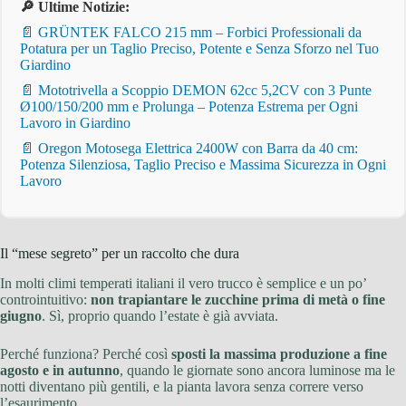
🔎 Ultime Notizie:
📄 GRÜNTEK FALCO 215 mm – Forbici Professionali da
Potatura per un Taglio Preciso, Potente e Senza Sforzo nel Tuo
Giardino
📄 Mototrivella a Scoppio DEMON 62cc 5,2CV con 3 Punte
Ø100/150/200 mm e Prolunga – Potenza Estrema per Ogni
Lavoro in Giardino
📄 Oregon Motosega Elettrica 2400W con Barra da 40 cm:
Potenza Silenziosa, Taglio Preciso e Massima Sicurezza in Ogni
Lavoro
Il “mese segreto” per un raccolto che dura
In molti climi temperati italiani il vero trucco è semplice e un po’
controintuitivo:
non trapiantare le zucchine prima di metà o fine
giugno
. Sì, proprio quando l’estate è già avviata.
Perché funziona? Perché così
sposti la massima produzione a fine
agosto e in autunno
, quando le giornate sono ancora luminose ma le
notti diventano più gentili, e la pianta lavora senza correre verso
l’esaurimento.