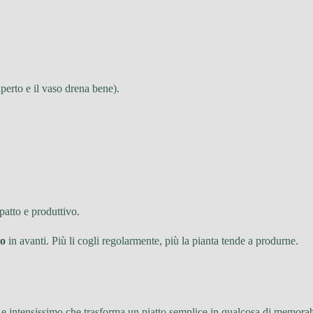
.
aperto e il vaso drena bene).
atto e produttivo.
no
in avanti. Più li cogli regolarmente, più la pianta tende a produrne.
o e intensissimo che trasforma un piatto semplice in qualcosa di memorab