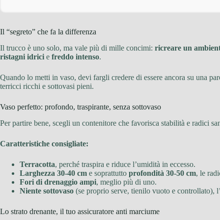
Il “segreto” che fa la differenza
Il trucco è uno solo, ma vale più di mille concimi:
ricreare un ambient
ristagni idrici
e
freddo intenso
.
Quando lo metti in vaso, devi fargli credere di essere ancora su una paret
terricci ricchi e sottovasi pieni.
Vaso perfetto: profondo, traspirante, senza sottovaso
Per partire bene, scegli un contenitore che favorisca stabilità e radici sa
Caratteristiche consigliate:
Terracotta
, perché traspira e riduce l’umidità in eccesso.
Larghezza 30-40 cm
e soprattutto
profondità 30-50 cm
, le ra
Fori di drenaggio ampi
, meglio più di uno.
Niente sottovaso
(se proprio serve, tienilo vuoto e controllato),
Lo strato drenante, il tuo assicuratore anti marciume