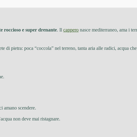
e roccioso e super drenante
. Il
cappero
nasce mediterraneo, ama i terre
e di pietra: poca “coccola” nel terreno, tanta aria alle radici, acqua che
ne.
dici amano scendere.
 l’acqua non deve mai ristagnare.