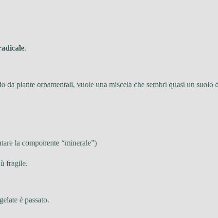
adicale
.
io da piante ornamentali, vuole una miscela che sembri quasi un suolo d
entare la componente “minerale”)
ù fragile.
 gelate è passato.