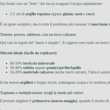
Sul fondo crea un “letto” che faccia scappare l’acqua rapidamente:
3-5 cm di
argilla espansa
oppure
ghiaia
,
sassi
o
cocci
.
È un gesto semplice, ma ti evita il problema più comune: il
marciume r
Terreno: povero, sabbioso, con un tocco calcareo
Qui vale la regola del “meno è meglio”. Il cappero non vuole un terricc
Miscela ideale (facile da replicare):
40-50%
terriccio universale
30-40%
sabbia
oppure
pomice/perlite/lapillo
10-20%
materiale calcareo
(anche inerti calcarei, l’idea è aum
Evita terreni
argillosi
o troppo ricchi, trattengono acqua e lo rendono pi
Trapianto e moltiplicazione: scegli la strada più veloce
Il periodo migliore è
primavera (marzo-maggio)
, quando il rischio di