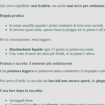
Qui serve equilibrio:
mai fradicio
, ma anche
mai secco per settimane
Regola pratica:
In estate annaffia quando i primi centimetri di terra sono asciutti.
In inverno quasi nulla, spesso basta la pioggia (se la pianta è all’
Per la concimazione, resta leggero:
Biostimolante liquido
ogni 15 giorni in primavera-estate.
Una volta al mese nei mesi più freddi, se la pianta è attiva.
Potatura e raccolta: il momento più soddisfacente
Una
potatura leggera
in primavera aiuta a mantenere il cespuglio comp
Poi arriva il bello: la raccolta dei
boccioli non ancora aperti
, da
giug
Cosa fare dopo la raccolta:
Asciugarli bene.
Conservarli in
sale
o in
salamoia
, per ottenere quel sapore unic