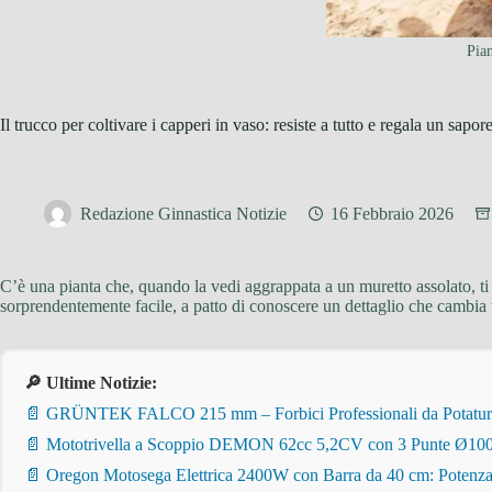
Pian
Il trucco per coltivare i capperi in vaso: resiste a tutto e regala un sapor
Redazione Ginnastica Notizie
16 Febbraio 2026
C’è una pianta che, quando la vedi aggrappata a un muretto assolato, ti 
sorprendentemente facile, a patto di conoscere un dettaglio che cambia t
🔎 Ultime Notizie:
📄 GRÜNTEK FALCO 215 mm – Forbici Professionali da Potatura pe
📄 Mototrivella a Scoppio DEMON 62cc 5,2CV con 3 Punte Ø100/
📄 Oregon Motosega Elettrica 2400W con Barra da 40 cm: Potenza 