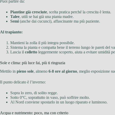
Puoi partire da:
Piantine già cresciute
, scelta pratica perché la crescita è lenta.
Talee
, utili se hai già una pianta madre.
Semi
(anche dai cucunci), affascinante ma più paziente.
Al trapianto:
Mantieni la zolla il più integra possibile.
Sistema la pianta e compatta bene il terreno lungo le pareti del va
Lascia il
colletto
leggermente scoperto, aiuta a evitare umidità per
Sole e clima: più luce fai, più ti ringrazia
Mettilo in
pieno sole
, almeno
6-8 ore al giorno
, meglio esposizione su
Il punto delicato è l’inverno:
Sopra lo zero, di solito regge.
Sotto 0°C, soprattutto in vaso, può soffrire molto.
Al Nord conviene spostarlo in un luogo riparato e luminoso.
Acqua e nutrimento: poco, ma con criterio