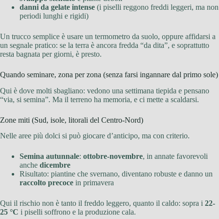
danni da gelate intense
(i piselli reggono freddi leggeri, ma non
periodi lunghi e rigidi)
Un trucco semplice è usare un termometro da suolo, oppure affidarsi a
un segnale pratico: se la terra è ancora fredda “da dita”, e soprattutto
resta bagnata per giorni, è presto.
Quando seminare, zona per zona (senza farsi ingannare dal primo sole)
Qui è dove molti sbagliano: vedono una settimana tiepida e pensano
“via, si semina”. Ma il terreno ha memoria, e ci mette a scaldarsi.
Zone miti (Sud, isole, litorali del Centro-Nord)
Nelle aree più dolci si può giocare d’anticipo, ma con criterio.
Semina autunnale
:
ottobre-novembre
, in annate favorevoli
anche
dicembre
Risultato: piantine che svernano, diventano robuste e danno un
raccolto precoce
in primavera
Qui il rischio non è tanto il freddo leggero, quanto il caldo: sopra i
22-
25 °C
i piselli soffrono e la produzione cala.