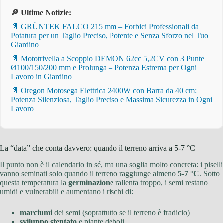
🔎 Ultime Notizie:
📄 GRÜNTEK FALCO 215 mm – Forbici Professionali da
Potatura per un Taglio Preciso, Potente e Senza Sforzo nel Tuo
Giardino
📄 Mototrivella a Scoppio DEMON 62cc 5,2CV con 3 Punte
Ø100/150/200 mm e Prolunga – Potenza Estrema per Ogni
Lavoro in Giardino
📄 Oregon Motosega Elettrica 2400W con Barra da 40 cm:
Potenza Silenziosa, Taglio Preciso e Massima Sicurezza in Ogni
Lavoro
La “data” che conta davvero: quando il terreno arriva a 5-7 °C
Il punto non è il calendario in sé, ma una soglia molto concreta: i piselli
vanno seminati solo quando il terreno raggiunge almeno
5-7 °C
. Sotto
questa temperatura la
germinazione
rallenta troppo, i semi restano
umidi e vulnerabili e aumentano i rischi di:
marciumi
dei semi (soprattutto se il terreno è fradicio)
sviluppo stentato
e piante deboli