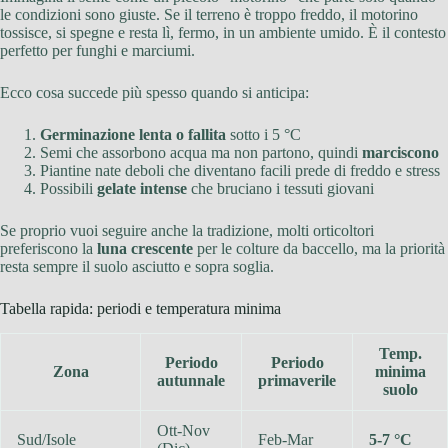
le condizioni sono giuste. Se il terreno è troppo freddo, il motorino
tossisce, si spegne e resta lì, fermo, in un ambiente umido. È il contesto
perfetto per funghi e marciumi.
Ecco cosa succede più spesso quando si anticipa:
Germinazione lenta o fallita
sotto i 5 °C
Semi che assorbono acqua ma non partono, quindi
marciscono
Piantine nate deboli che diventano facili prede di freddo e stress
Possibili
gelate intense
che bruciano i tessuti giovani
Se proprio vuoi seguire anche la tradizione, molti orticoltori
preferiscono la
luna crescente
per le colture da baccello, ma la priorità
resta sempre il suolo asciutto e sopra soglia.
Tabella rapida: periodi e temperatura minima
Temp.
Periodo
Periodo
Zona
minima
autunnale
primaverile
suolo
Ott-Nov
Sud/Isole
Feb-Mar
5-7 °C