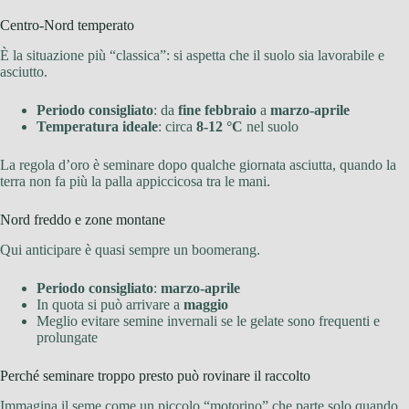
Centro-Nord temperato
È la situazione più “classica”: si aspetta che il suolo sia lavorabile e
asciutto.
Periodo consigliato
: da
fine febbraio
a
marzo-aprile
Temperatura ideale
: circa
8-12 °C
nel suolo
La regola d’oro è seminare dopo qualche giornata asciutta, quando la
terra non fa più la palla appiccicosa tra le mani.
Nord freddo e zone montane
Qui anticipare è quasi sempre un boomerang.
Periodo consigliato
:
marzo-aprile
In quota si può arrivare a
maggio
Meglio evitare semine invernali se le gelate sono frequenti e
prolungate
Perché seminare troppo presto può rovinare il raccolto
Immagina il seme come un piccolo “motorino” che parte solo quando