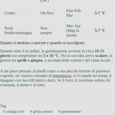
(Dic)
Fine Feb-
Centro
Ott-Nov
5-7 °C
Mar
Mar-Apr
Nord
Non
(Mag in
5-7 °C
freddo/montagna
sempre
quota)
Quanto ci mettono a nascere e quando si raccolgono
Quando tutto è in ordine, la germinazione avviene in circa
10-15
giorni
con temperature tra
5 e 16 °C
. Poi la raccolta arriva
scalare
, in
genere tra
aprile e giugno
, a seconda della varietà e del clima locale.
A me piace pensare ai piselli come a una piccola lezione di pazienza
vegetale, un classico esempio di
leguminosa
: se li rispetti nei tempi, ti
ripagano con baccelli pieni e dolci. Se li forzi, ti ricordano subito chi
comanda, il meteo e la terra.
Tag
#
consigli orto
#
gelate intense
#
germinazione