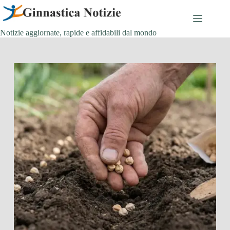
Salta
al
contenuto
Notizie aggiornate, rapide e affidabili dal mondo