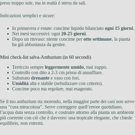
preso troppo sole, ma in realtà è stress da sali.
Indicazioni semplici e sicure:
In primavera e estate: concime liquido bilanciato
ogni 15 giorni
.
Nei mesi successivi: ogni
20-25 giorni
.
Dopo un rinvaso: niente concime per
otto settimane
, la pianta
ha già abbastanza da gestire.
Mini check-list salva-Anthurium (in 60 secondi)
Terriccio sempre
leggermente umido
, mai zuppo.
Controllo con dito a 2-3 cm prima di annaffiare.
Substrato
drenante
e vaso con fori.
Umidità
alta e stabile (nebulizzare con criterio).
Concime poco ma regolare, mai esagerato.
Se il tuo anthurium sta morendo, nella maggior parte dei casi non serve
una “cura miracolosa”. Serve correggere quell’errore quotidiano,
l’acqua data senza controllo, e costruire attorno alla pianta un ambiente
più coerente con ciò che è davvero: una tropicale elegante, che chiede
equilibrio, non estremi.