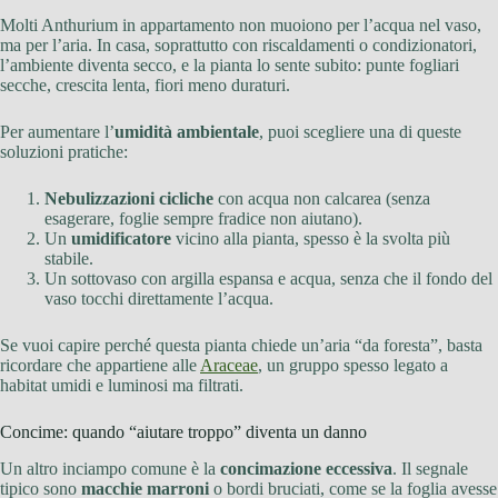
Molti Anthurium in appartamento non muoiono per l’acqua nel vaso,
ma per l’aria. In casa, soprattutto con riscaldamenti o condizionatori,
l’ambiente diventa secco, e la pianta lo sente subito: punte fogliari
secche, crescita lenta, fiori meno duraturi.
Per aumentare l’
umidità ambientale
, puoi scegliere una di queste
soluzioni pratiche:
Nebulizzazioni cicliche
con acqua non calcarea (senza
esagerare, foglie sempre fradice non aiutano).
Un
umidificatore
vicino alla pianta, spesso è la svolta più
stabile.
Un sottovaso con argilla espansa e acqua, senza che il fondo del
vaso tocchi direttamente l’acqua.
Se vuoi capire perché questa pianta chiede un’aria “da foresta”, basta
ricordare che appartiene alle
Araceae
, un gruppo spesso legato a
habitat umidi e luminosi ma filtrati.
Concime: quando “aiutare troppo” diventa un danno
Un altro inciampo comune è la
concimazione eccessiva
. Il segnale
tipico sono
macchie marroni
o bordi bruciati, come se la foglia avesse