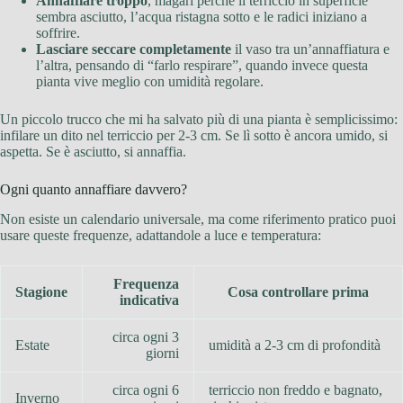
Annaffiare troppo
, magari perché il terriccio in superficie
sembra asciutto, l’acqua ristagna sotto e le radici iniziano a
soffrire.
Lasciare seccare completamente
il vaso tra un’annaffiatura e
l’altra, pensando di “farlo respirare”, quando invece questa
pianta vive meglio con umidità regolare.
Un piccolo trucco che mi ha salvato più di una pianta è semplicissimo:
infilare un dito nel terriccio per 2-3 cm. Se lì sotto è ancora umido, si
aspetta. Se è asciutto, si annaffia.
Ogni quanto annaffiare davvero?
Non esiste un calendario universale, ma come riferimento pratico puoi
usare queste frequenze, adattandole a luce e temperatura:
Frequenza
Stagione
Cosa controllare prima
indicativa
circa ogni 3
Estate
umidità a 2-3 cm di profondità
giorni
circa ogni 6
terriccio non freddo e bagnato,
Inverno