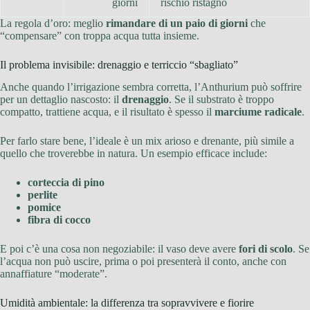
giorni
rischio ristagno
La regola d’oro: meglio
rimandare di un paio di giorni
che
“compensare” con troppa acqua tutta insieme.
Il problema invisibile: drenaggio e terriccio “sbagliato”
Anche quando l’irrigazione sembra corretta, l’Anthurium può soffrire
per un dettaglio nascosto: il
drenaggio
. Se il substrato è troppo
compatto, trattiene acqua, e il risultato è spesso il
marciume radicale
.
Per farlo stare bene, l’ideale è un mix arioso e drenante, più simile a
quello che troverebbe in natura. Un esempio efficace include:
corteccia di pino
perlite
pomice
fibra di cocco
E poi c’è una cosa non negoziabile: il vaso deve avere
fori di scolo
. Se
l’acqua non può uscire, prima o poi presenterà il conto, anche con
annaffiature “moderate”.
Umidità ambientale: la differenza tra sopravvivere e fiorire