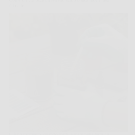
Come si riconosce un terreno acido o alcalino? Il test
fai da te
C’è un momento, quando metti le mani nella terra, in