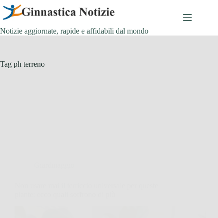
Salta
al
contenuto
Notizie aggiornate, rapide e affidabili dal mondo
Tag
ph terreno
Giardinaggio
Non usare mai il terriccio universale per queste
piante: ecco quali soffrono di più