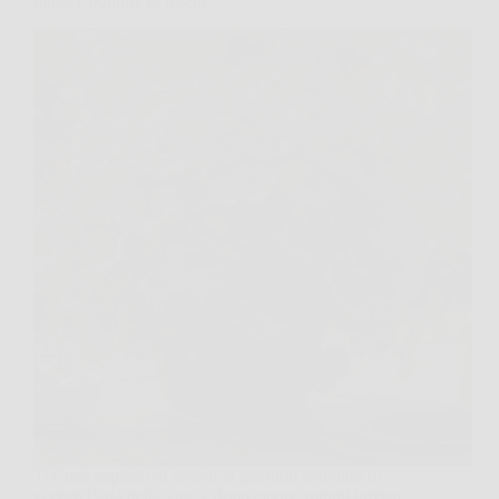
morsi e punture di insetti
Ti è mai capitato di sederti in giardino convinto di
goderti l’aria della sera, e dopo cinque minuti iniziare