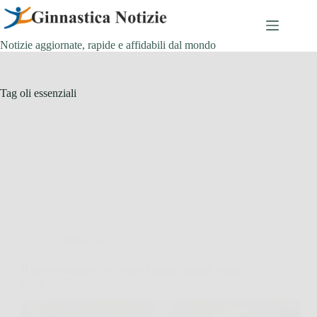
Salta
al
contenuto
Notizie aggiornate, rapide e affidabili dal mondo
Tag
oli essenziali
Giardinaggio
Il trucco naturale per tenere lontani zanzare senza
usare repellenti chimici