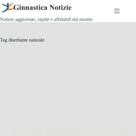
Salta
al
contenuto
Notizie aggiornate, rapide e affidabili dal mondo
Tag
diserbante naturale
Giardinaggio
Non solo sale: ecco la ricetta definitiva per un
diserbante naturale potentissimo