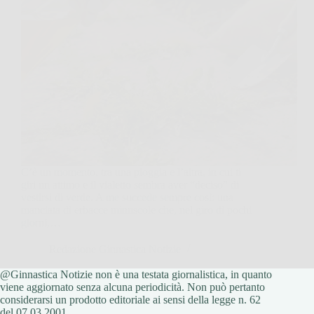
C’è un momento, tra una pioggia e l’altra, in cui ti
giri un attimo e il vialetto sembra aver “deciso” di
vestirsi di verde. A me succede sempre così: una
manciata di erbacce minuscole che, nel giro di pochi
giorni,…
Redazione Ginnastica Notizie
@Ginnastica Notizie non è una testata giornalistica, in quanto
17 Febbraio 2026
viene aggiornato senza alcuna periodicità. Non può pertanto
considerarsi un prodotto editoriale ai sensi della legge n. 62
del 07.03.2001.