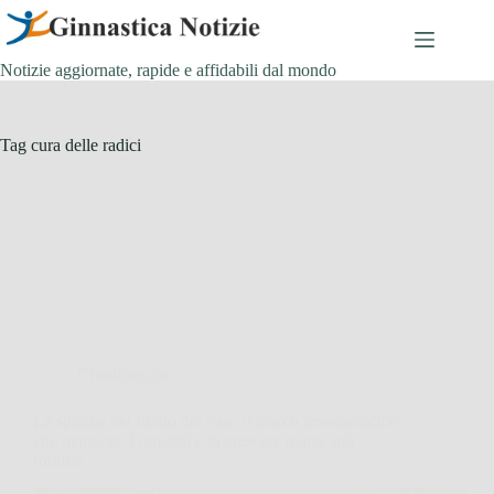
Salta
al
contenuto
Notizie aggiornate, rapide e affidabili dal mondo
Tag
cura delle radici
Giardinaggio
La spugna nel fondo dei vasi: il trucco insospettabile
che mantiene l’umidità e fa crescere piante più
robuste