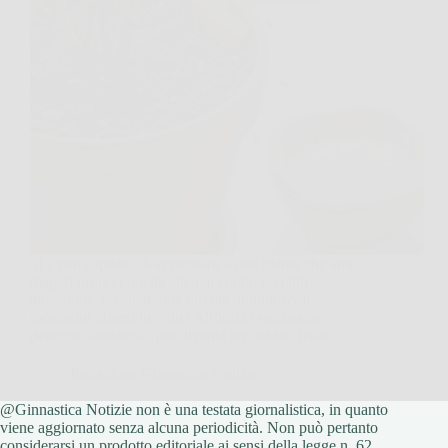
Ti è mai capitato di avvicinarti a una pianta che ami,
magari proprio quella che hai curato con più
attenzione, e vedere una nuvola di minuscoli
moscerini alzarsi in volo? All’inizio sembra un
dettaglio fastidioso, poi diventa un dubbio fisso:…
Redazione Ginnastica Notizie
@Ginnastica Notizie non è una testata giornalistica, in quanto
25 Febbraio 2026
viene aggiornato senza alcuna periodicità. Non può pertanto
considerarsi un prodotto editoriale ai sensi della legge n. 62